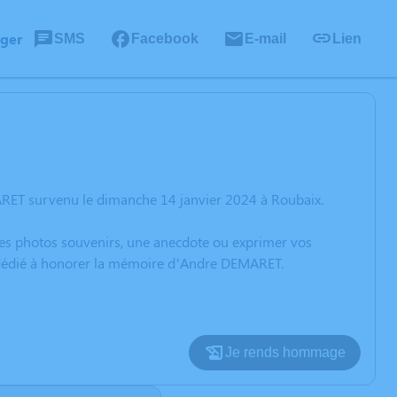
ager
SMS
Facebook
E-mail
Lien
RET survenu le dimanche 14 janvier 2024 à Roubaix.
 des photos souvenirs, une anecdote ou exprimer vos
n dédié à honorer la mémoire d’Andre DEMARET.
Je rends hommage