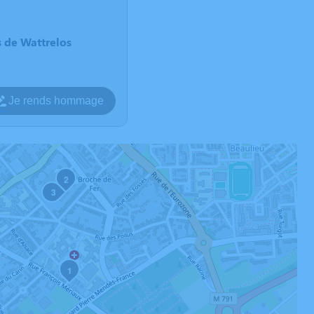
s de Wattrelos
Je rends hommage
2
3
1