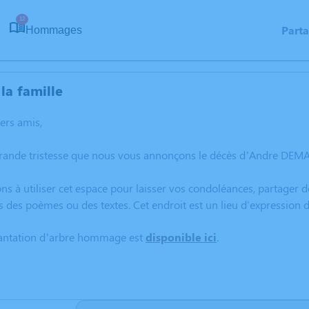
12
Part
Hommages
la famille
hers amis,
grande tristesse que nous vous annonçons le décès d’Andre DEMA
ns à utiliser cet espace pour laisser vos condoléances, partager
s des poèmes ou des textes. Cet endroit est un lieu d'expressio
lantation d’arbre hommage est
disponible ici
.