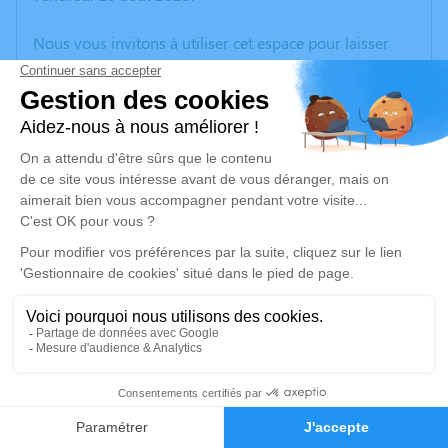
Nous vous invitons à utiliser cet espace pour laisser
vos condoléances, partager des photos souvenirs, une
anecdote ou exprimer vos pensées à travers des
poèmes ou des textes. Cet endroit est un lieu
d'expression dédié à honorer la mémoire d’Andre
PYNEBROUCK.
Un service de plantation d’arbre hommage est
disponible ici
.
Je rends hommage
Cérémonie religieuse
jeudi 24 août 2023 à 09h15
12
Église Saint Quirin de Neuville-en-Ferrain
contour de l'Eglise
Faire-part
Hommages
59960 Neuville-en-Ferrain