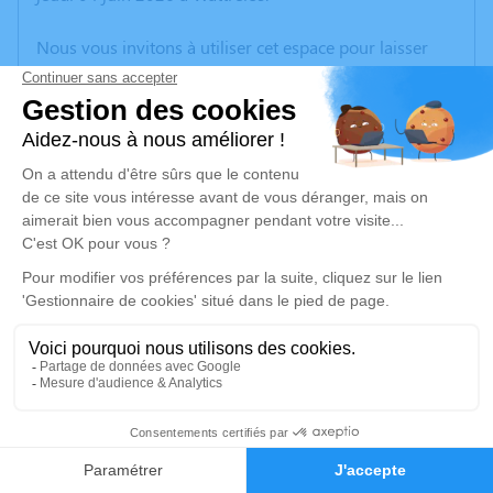
Nous vous invitons à utiliser cet espace pour laisser
vos condoléances, partager des photos souvenirs, une
anecdote ou exprimer vos pensées à travers des
poèmes ou des textes. Cet endroit est un lieu
d'expression dédié à honorer la mémoire de Charles D
HAENE.
Un service de plantation d’arbre hommage est
disponible ici
.
Je rends hommage
Cérémonie religieuse
mercredi 10 juin 2026 à 11h00
12
Église Saint Vincent de Paul de Wattrelos
59150 Wattrelos
Faire-part
Hommages