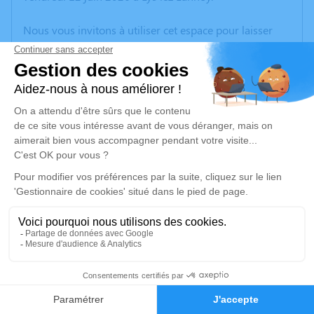
Nous vous invitons à utiliser cet espace pour laisser
vos condoléances, partager des photos souvenirs, une
anecdote ou exprimer vos pensées à travers des
poèmes ou des textes. Cet endroit est un lieu
d'expression dédié à honorer la mémoire de Christian
LOUCQ.
Un service de plantation d’arbre hommage est
disponible ici
.
Je rends hommage
Crémation
vendredi 19 juin 2026 à 10h15
4
Crématorium de Wattrelos
316, Rue de Leers - Parc d’Activités de l’Avelin
Faire-part
Hommages
59150 Wattrelos