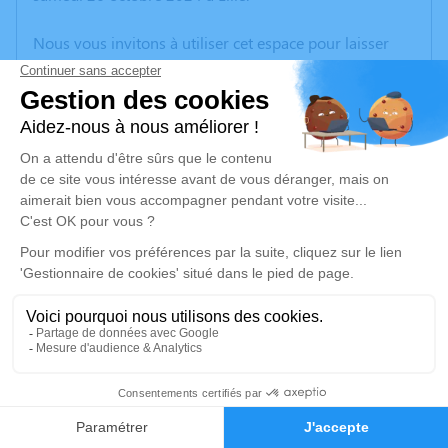
Nous vous invitons à utiliser cet espace pour laisser
vos condoléances, partager des photos souvenirs, une
anecdote ou exprimer vos pensées à travers des
poèmes ou des textes. Cet endroit est un lieu
d'expression dédié à honorer la mémoire de Claude
LALLEMANT.
Un service de plantation d’arbre hommage est
disponible ici
.
Je rends hommage
Cérémonie religieuse
jeudi 31 octobre 2024 à 10h30
5
Église Saint Piat de Roncq
place Jean Jaures
Faire-part
Hommages
59223 Roncq