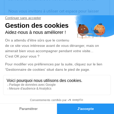
Nous vous invitons à utiliser cet espace pour laisser
vos condoléances, partager des photos souvenirs, une
anecdote ou exprimer vos pensées à travers des
poèmes ou des textes. Cet endroit est un lieu
d'expression dédié à honorer la mémoire de Clotilde
SAINT-REQUIER.
Un service de plantation d’arbre hommage est
disponible ici
.
Je rends hommage
Cérémonie religieuse
jeudi 11 décembre 2025 à 11h00
2
Église Saint Clément de Wasquehal
1 Rue Clément Béthune
Faire-part
Hommages
59290 Wasquehal