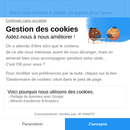
Nous vous invitons à utiliser cet espace pour laisser
vos condoléances, partager des photos souvenirs, une
anecdote ou exprimer vos pensées à travers des
poèmes ou des textes. Cet endroit est un lieu
d'expression dédié à honorer la mémoire de Daniel
DELGRANGE.
Un service de plantation d’arbre hommage est
disponible ici
.
Je rends hommage
Cérémonie religieuse
mercredi 04 octobre 2023 à 09h30
18
Église Sainte Thérèse de l'Enfant Jésus de
Wattrelos
Faire-part
Hommages
59150 Wattrelos