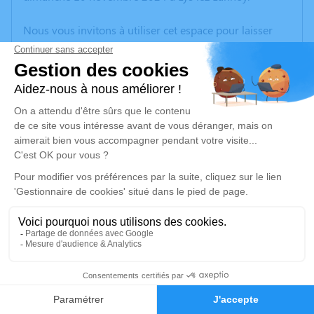
Nous vous invitons à utiliser cet espace pour laisser
vos condoléances, partager des photos souvenirs, une
anecdote ou exprimer vos pensées à travers des
poèmes ou des textes. Cet endroit est un lieu
d'expression dédié à honorer la mémoire de Daniele
LIAGRE.
Un service de plantation d’arbre hommage est
disponible ici
.
Je rends hommage
Cérémonie religieuse
samedi 16 novembre 2024 à 09h30
7
Église Saint Vaast de Leers
59115 Leers
Faire-part
Hommages