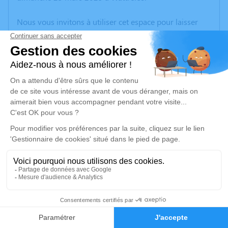
Nous vous invitons à utiliser cet espace pour laisser
vos condoléances, partager des photos souvenirs, une
anecdote ou exprimer vos pensées à travers des
poèmes ou des textes. Cet endroit est un lieu
d'expression dédié à honorer la mémoire de
Dominique LAFON.
Un service de plantation d’arbre hommage est
disponible ici
.
Je rends hommage
Crémation
lundi 31 mars 2025 à 10h15
18
Crématorium de Wattrelos
316, Rue de Leers - Parc d’Activités de l’Avelin
Faire-part
Hommages
59150 Wattrelos