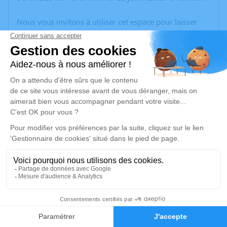
Nous vous invitons à utiliser cet espace pour laisser
vos condoléances, partager des photos souvenirs, une
anecdote ou exprimer vos pensées à travers des
poèmes ou des textes. Cet endroit est un lieu
d'expression dédié à honorer la mémoire de
Dominique SOROLLA SORRIBES.
Un service de plantation d’arbre hommage est
disponible ici
.
Je rends hommage
Cérémonie civile
mercredi 19 juillet 2023 à 11h00
11
Cimetière Communautaire de Wattrelos
Rue de Leers
Faire-part
Hommages
59150 Wattrelos