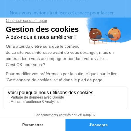
Nous vous invitons à utiliser cet espace pour laisser
vos condoléances, partager des photos souvenirs, une
anecdote ou exprimer vos pensées à travers des
poèmes ou des textes. Cet endroit est un lieu
d'expression dédié à honorer la mémoire de
Dominique TISON.
Un service de plantation d’arbre hommage est
disponible ici
.
Je rends hommage
Cérémonie civile
vendredi 24 octobre 2025 à 11h45
11
Crématorium de Wattrelos
316, Rue de Leers - Parc d’Activités de l’Avelin
Faire-part
Hommages
59150 Wattrelos