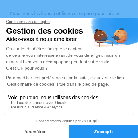
Nous vous invitons à utiliser cet espace pour laisser
vos condoléances, partager des photos souvenirs, une
anecdote ou exprimer vos pensées à travers des
poèmes ou des textes. Cet endroit est un lieu
d'expression dédié à honorer la mémoire d’Ernesto
MIANO.
Un service de plantation d’arbre hommage est
disponible ici
.
Je rends hommage
Cérémonie religieuse
jeudi 28 mai 2026 à 09h30
1
Église Saint Vincent de Paul de Wattrelos
59150 Wattrelos
Faire-part
Hommages