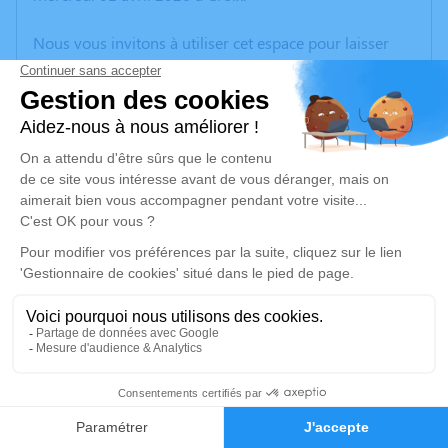
Nous vous invitons à utiliser cet espace pour laisser
vos condoléances, partager des photos souvenirs, une
anecdote ou exprimer vos pensées à travers des
poèmes ou des textes. Cet endroit est un lieu
d'expression dédié à honorer la mémoire de Felice
VASCIARELLI.
Un service de plantation d’arbre hommage est
disponible ici
.
Je rends hommage
Cérémonie religieuse
mardi 23 juin 2026 à 09h30
9
Église Christ Roi de Wattrelos
59150 Wattrelos
Faire-part
Hommages