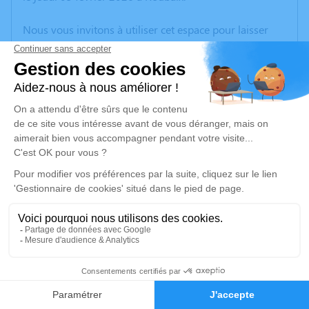
Nous vous invitons à utiliser cet espace pour laisser
vos condoléances, partager des photos souvenirs, une
anecdote ou exprimer vos pensées à travers des
poèmes ou des textes. Cet endroit est un lieu
d'expression dédié à honorer la mémoire de Gérard
DUFERMONT.
Un service de plantation d’arbre hommage est
disponible ici
.
Je rends hommage
Crémation
jeudi 12 février 2026 à 11h45
23
Crématorium de Wattrelos
316, Rue de Leers - Parc d’Activités de l’Avelin
Faire-part
Hommages
59150 Wattrelos