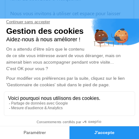
Nous vous invitons à utiliser cet espace pour laisser
vos condoléances, partager des photos souvenirs, une
anecdote ou exprimer vos pensées à travers des
poèmes ou des textes. Cet endroit est un lieu
d'expression dédié à honorer la mémoire de Gilbert
BLANCHARD.
Un service de plantation d’arbre hommage est
disponible ici
.
Je rends hommage
Cérémonie religieuse
mercredi 20 août 2025 à 09h30
3
Église Saint Nicolas de Wasquehal
24 Rue Jean Bart
Faire-part
Hommages
59290 Wasquehal