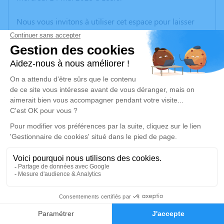
Nous vous invitons à utiliser cet espace pour laisser
vos condoléances, partager des photos souvenirs, une
anecdote ou exprimer vos pensées à travers des
poèmes ou des textes. Cet endroit est un lieu
d'expression dédié à honorer la mémoire d’Henri
NUTTIN.
Un service de plantation d’arbre hommage est
disponible ici
.
Je rends hommage
Cérémonie religieuse
mardi 20 mai 2025 à 09h30
9
Église Saint Vaast de Leers
59115 Leers
Faire-part
Hommages