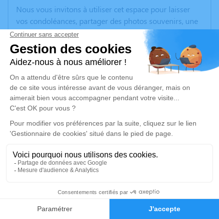
Nous vous invitons à utiliser cet espace pour laisser
vos condoléances, partager des photos souvenirs, une
anecdote ou exprimer vos pensées à travers des
poèmes ou des textes. Cet endroit est un lieu
d'expression dédié à honorer la mémoire de Jean-
Charles NOTEBAERT.
Un service de plantation d’arbre hommage est
disponible ici
.
Je rends hommage
Crémation
lundi 06 mars 2023 à 11h45
Crématorium de Wattrelos
8
316, Rue de Leers - Parc d’Activités de l’Avelin
59150 Wattrelos
Faire-part
Hommages