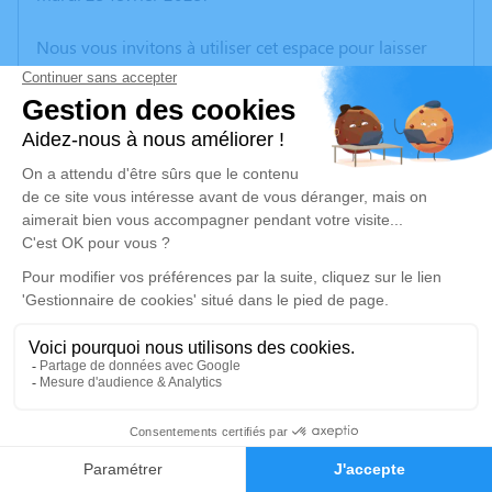
Nous vous invitons à utiliser cet espace pour laisser
vos condoléances, partager des photos souvenirs, une
anecdote ou exprimer vos pensées à travers des
poèmes ou des textes. Cet endroit est un lieu
d'expression dédié à honorer la mémoire de Jeannine
BECQUART.
Un service de plantation d’arbre hommage est
disponible ici
.
Je rends hommage
Cérémonie religieuse
mercredi 05 mars 2025 à 09h30
19
Église Sainte Thérèse de l'Enfant Jésus de
Wattrelos
Faire-part
Hommages
59150 Wattrelos