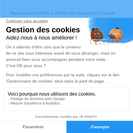
Nous vous invitons à utiliser cet espace pour laisser
vos condoléances, partager des photos souvenirs, une
anecdote ou exprimer vos pensées à travers des
poèmes ou des textes. Cet endroit est un lieu
d'expression dédié à honorer la mémoire de Jean
Marie SEGARD.
Un service de plantation d’arbre hommage est
disponible ici
.
Je rends hommage
Cérémonie religieuse
vendredi 22 mars 2024 à 09h30
19
Église Sainte Thérèse de l'Enfant Jésus de
Wattrelos
Faire-part
Hommages
59150 Wattrelos