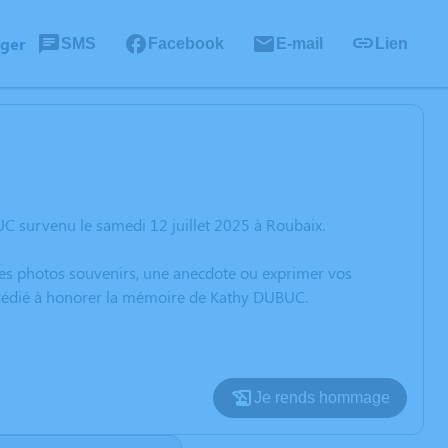
ager
SMS
Facebook
E-mail
Lien
C survenu le samedi 12 juillet 2025 à Roubaix.
 des photos souvenirs, une anecdote ou exprimer vos
n dédié à honorer la mémoire de Kathy DUBUC.
Je rends hommage