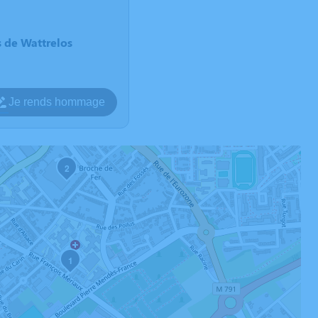
s de Wattrelos
Je rends hommage
2
1