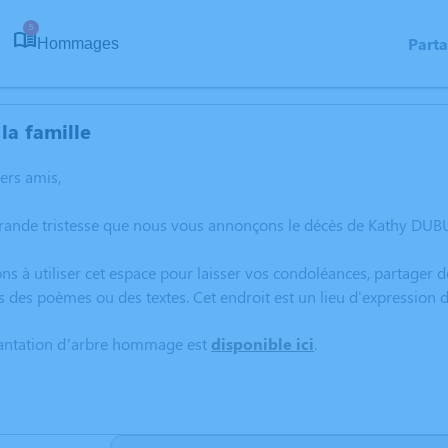
5
Part
Hommages
la famille
hers amis,
rande tristesse que nous vous annonçons le décès de Kathy DUBU
ns à utiliser cet espace pour laisser vos condoléances, partager
s des poèmes ou des textes. Cet endroit est un lieu d'expressio
lantation d’arbre hommage est
disponible ici
.