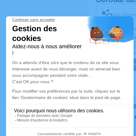
Les inform
Activez une aler
Recevoir une aler
Je veux êtr
Rendez h
Plantez un 