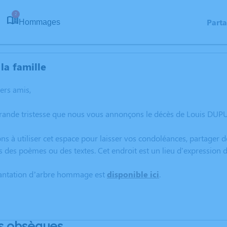
2
Part
Hommages
la famille
hers amis,
grande tristesse que nous vous annonçons le décès de Louis DUP
ns à utiliser cet espace pour laisser vos condoléances, partager
s des poèmes ou des textes. Cet endroit est un lieu d'expressio
lantation d’arbre hommage est
disponible ici
.
s obsèques