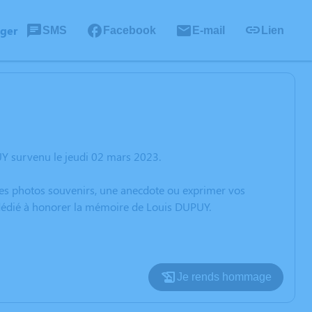
ager
SMS
Facebook
E-mail
Lien
UY survenu le jeudi 02 mars 2023.
 des photos souvenirs, une anecdote ou exprimer vos
n dédié à honorer la mémoire de Louis DUPUY.
Je rends hommage