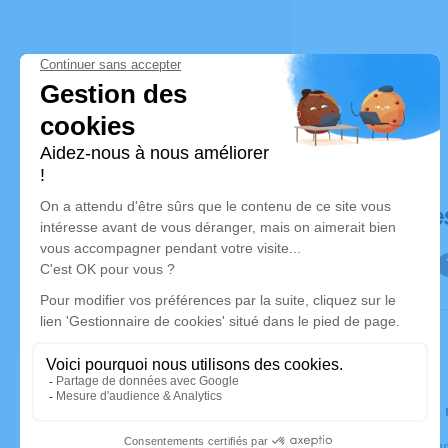
Déroulé de
Le lundi 1
Crématorium