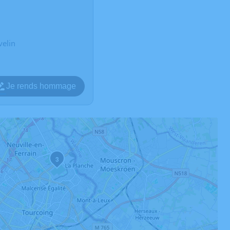
velin
Je rends hommage
3