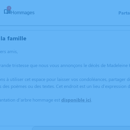
3
Part
Hommages
la famille
hers amis,
grande tristesse que nous vous annonçons le décès de Madeleine 
ns à utiliser cet espace pour laisser vos condoléances, partager
s des poèmes ou des textes. Cet endroit est un lieu d'expressi
lantation d’arbre hommage est
disponible ici
.