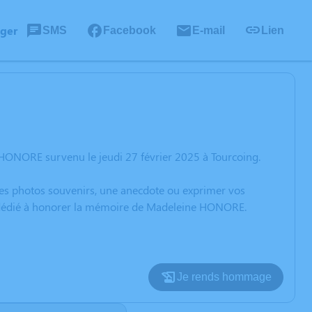
ager
SMS
Facebook
E-mail
Lien
HONORE survenu le jeudi 27 février 2025 à Tourcoing.
 des photos souvenirs, une anecdote ou exprimer vos
on dédié à honorer la mémoire de Madeleine HONORE.
Je rends hommage