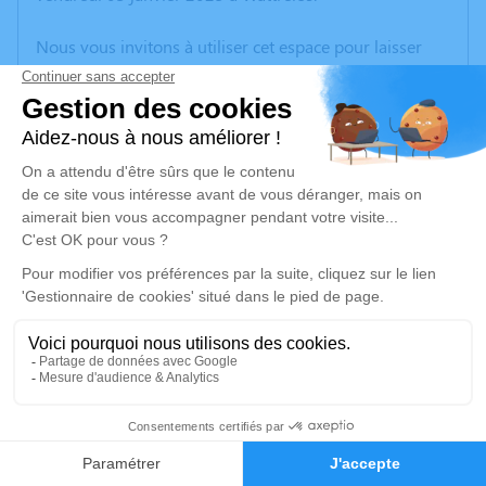
Nous vous invitons à utiliser cet espace pour laisser
vos condoléances, partager des photos souvenirs, une
anecdote ou exprimer vos pensées à travers des
poèmes ou des textes. Cet endroit est un lieu
d'expression dédié à honorer la mémoire de Marcel
DEWOLF.
Un service de plantation d’arbre hommage est
disponible ici
.
Je rends hommage
Crémation
lundi 13 janvier 2025 à 10h15
5
Crématorium de Wattrelos
316, Rue de Leers - Parc d’Activités de l’Avelin
Faire-part
Hommages
59150 Wattrelos