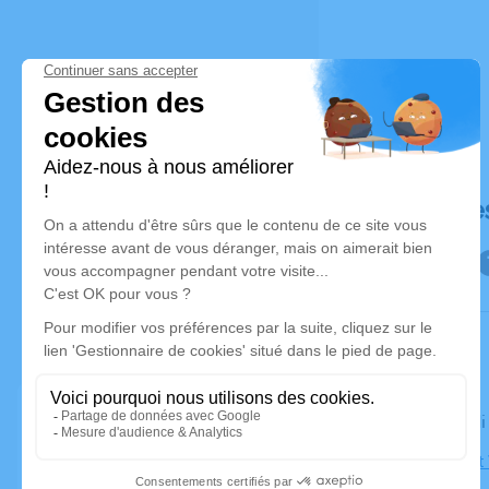
Déroulé de
Le vendred
Église Saint