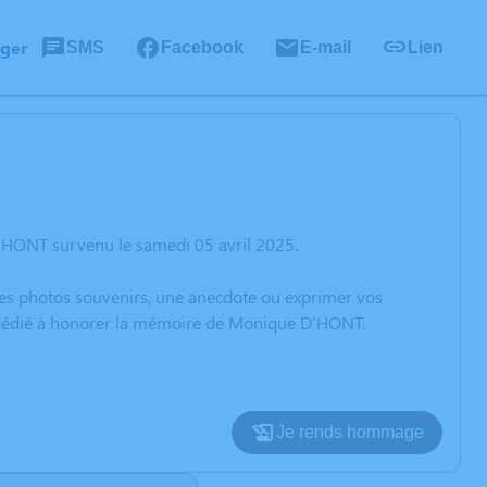
ager
SMS
Facebook
E-mail
Lien
'HONT survenu le samedi 05 avril 2025.
 des photos souvenirs, une anecdote ou exprimer vos
on dédié à honorer la mémoire de Monique D'HONT.
Je rends hommage