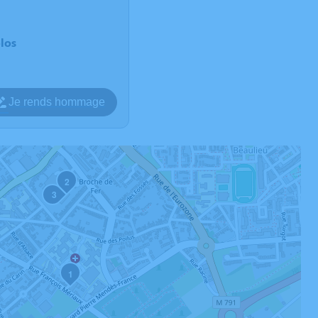
elos
Je rends hommage
2
3
1