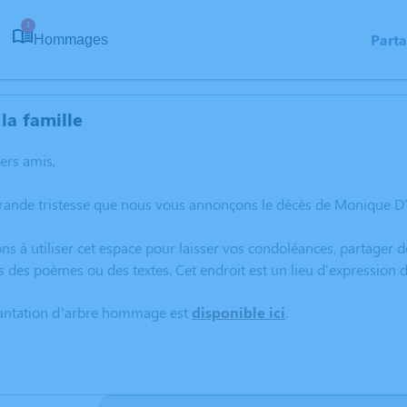
1
Part
Hommages
la famille
hers amis,
grande tristesse que nous vous annonçons le décès de Monique D
ns à utiliser cet espace pour laisser vos condoléances, partager
s des poèmes ou des textes. Cet endroit est un lieu d'expressi
lantation d’arbre hommage est
disponible ici
.