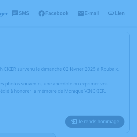
ager
SMS
Facebook
E-mail
Lien
INCKIER survenu le dimanche 02 février 2025 à Roubaix.
 des photos souvenirs, une anecdote ou exprimer vos
n dédié à honorer la mémoire de Monique VINCKIER.
Je rends hommage