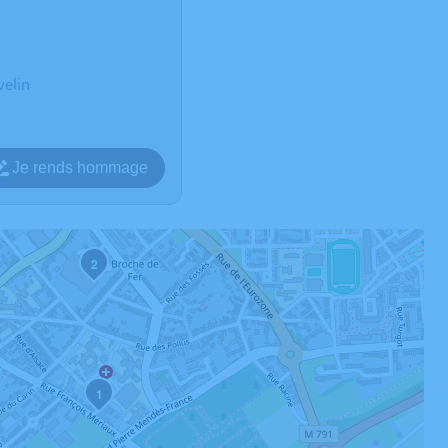
velin
Je rends hommage
2
1