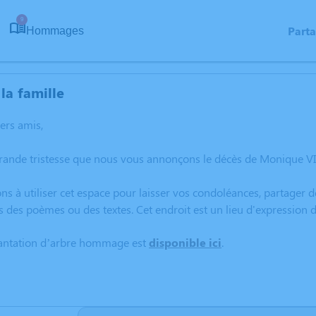
9
Part
Hommages
la famille
hers amis,
grande tristesse que nous vous annonçons le décès de Monique V
ns à utiliser cet espace pour laisser vos condoléances, partager
s des poèmes ou des textes. Cet endroit est un lieu d'expressio
lantation d’arbre hommage est
disponible ici
.