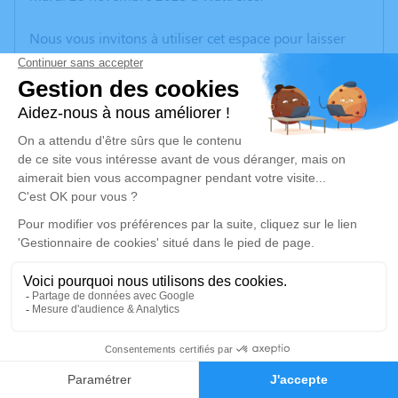
Nous vous invitons à utiliser cet espace pour laisser
vos condoléances, partager des photos souvenirs, une
anecdote ou exprimer vos pensées à travers des
poèmes ou des textes. Cet endroit est un lieu
d'expression dédié à honorer la mémoire de Patrick
BEAUCARNE.
Un service de plantation d’arbre hommage est
disponible ici
.
Je rends hommage
Cérémonie civile
mardi 05 décembre 2023 à 10h15
3
Crématorium de Wattrelos
316, Rue de Leers - Parc d’Activités de l’Avelin
Faire-part
Hommages
59150 Wattrelos