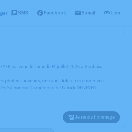
ager
SMS
Facebook
E-mail
Lien
EYER survenu le samedi 04 juillet 2026 à Roubaix.
 des photos souvenirs, une anecdote ou exprimer vos
 dédié à honorer la mémoire de Patrick DENEYER.
Je rends hommage