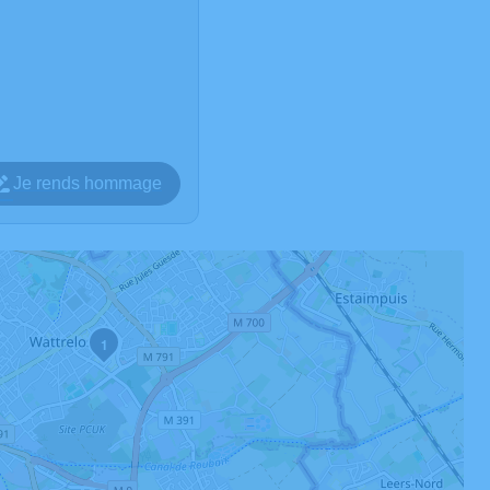
Je rends hommage
1