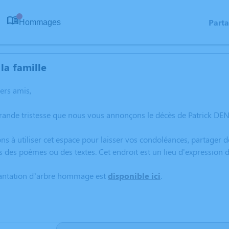
Part
Hommages
0
la famille
hers amis,
rande tristesse que nous vous annonçons le décès de Patrick DEN
ns à utiliser cet espace pour laisser vos condoléances, partager
s des poèmes ou des textes. Cet endroit est un lieu d'expression
lantation d’arbre hommage est
disponible ici
.