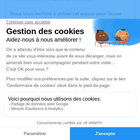
Nous vous invitons à utiliser cet espace pour laisser
vos condoléances, partager des photos souvenirs, une
anecdote ou exprimer vos pensées à travers des
poèmes ou des textes. Cet endroit est un lieu
d'expression dédié à honorer la mémoire de Patrick
HOLLEBECQUE.
Un service de plantation d’arbre hommage est
disponible ici
.
Je rends hommage
Crémation
mercredi 12 avril 2023 à 16h15
29
Crématorium de Wattrelos
316, Rue de Leers - Parc d’Activités de l’Avelin
Faire-part
Hommages
59150 Wattrelos