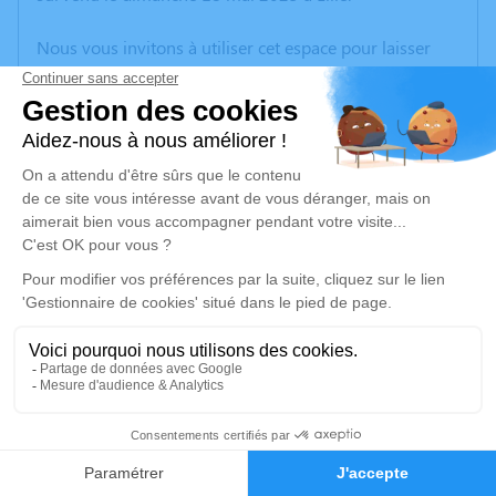
Nous vous invitons à utiliser cet espace pour laisser
vos condoléances, partager des photos souvenirs, une
anecdote ou exprimer vos pensées à travers des
poèmes ou des textes. Cet endroit est un lieu
d'expression dédié à honorer la mémoire de Pierre
Frédèric ATOME ATOME.
Un service de plantation d’arbre hommage est
disponible ici
.
Je rends hommage
Cérémonie religieuse
mardi 27 mai 2025 à 14h00
53
Église Notre Dame de Fives de Lille
6, Place du Prieuré
Faire-part
Hommages
59000 Lille