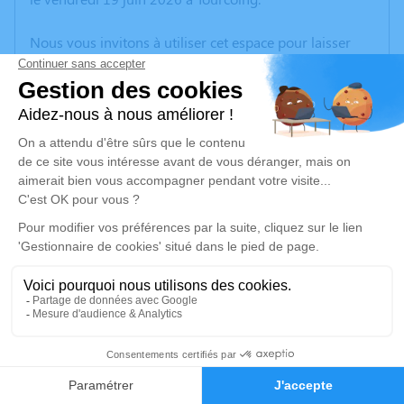
Nous vous invitons à utiliser cet espace pour laisser
vos condoléances, partager des photos souvenirs, une
anecdote ou exprimer vos pensées à travers des
poèmes ou des textes. Cet endroit est un lieu
d'expression dédié à honorer la mémoire d’Odile
Marie PONTHIEU.
Un service de plantation d’arbre hommage est
disponible ici
.
Je rends hommage
Crémation
lundi 29 juin 2026 à 09h30
4
Crématorium de Wattrelos
316, Rue de Leers - Parc d’Activités de l’Avelin
Faire-part
Hommages
59150 Wattrelos