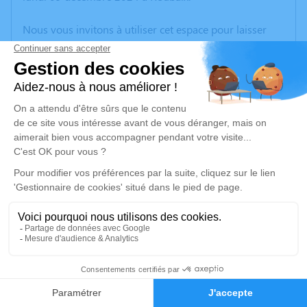
Nous vous invitons à utiliser cet espace pour laisser
vos condoléances, partager des photos souvenirs, une
anecdote ou exprimer vos pensées à travers des
poèmes ou des textes. Cet endroit est un lieu
d'expression dédié à honorer la mémoire de Sebastien
GAILLET.
Je rends hommage
Crémation
vendredi 13 décembre 2024 à 09h30
Crématorium de Wattrelos
316, Rue de Leers - Parc d’Activités de l’Avelin
59150 Wattrelos
37
Faire-part
Hommages
Je rends hommage