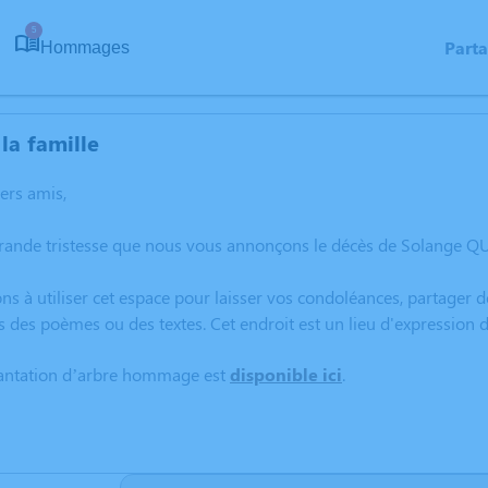
5
Part
Hommages
la famille
hers amis,
grande tristesse que nous vous annonçons le décès de Solange Q
ns à utiliser cet espace pour laisser vos condoléances, partager
s des poèmes ou des textes. Cet endroit est un lieu d'expressio
lantation d’arbre hommage est
disponible ici
.