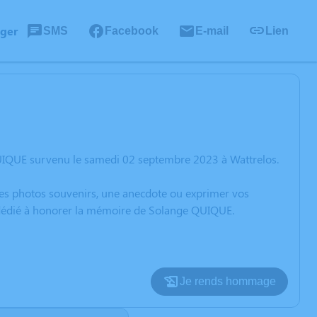
ager
SMS
Facebook
E-mail
Lien
UIQUE survenu le samedi 02 septembre 2023 à Wattrelos.
 des photos souvenirs, une anecdote ou exprimer vos
n dédié à honorer la mémoire de Solange QUIQUE.
Je rends hommage