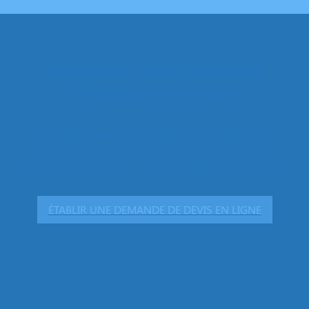
Demandez votre estimation
d'obsèques en ligne
Portés par des valeurs de partage, de respect et
d’excellence, nous nous engageons à fournir des
prestations de grande qualité aux prix les plus justes.
ÉTABLIR UNE DEMANDE DE DEVIS EN LIGNE