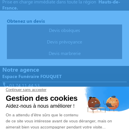
Prise en charge immédiate dans toute la région
Hauts-de-
France.
Obtenez un devis
Devis obsèques
Devis prévoyance
Devis marbrerie
Notre agence
Espace Funéraire FOUQUET
03 74 11 44 53
marbrerie-fouquet@orange.fr
93 Rue François Meriaux - 59150 - Wattrelos
4.8/5 - 239 avis
Nos Services
Liens utiles
Organiser des obsèques
Avis de décès
Monuments funéraires
Demande de rendez-vous en