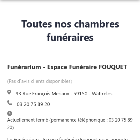
NOS SERVICES
Toutes nos chambres
NOTRE AGENCE
ORGANISER DES OBSÈQUES
funéraires
NOTRE CHAMBRE FUNÉRAIRE
PRÉVOIR SES OBSÈQUES
PLAQUES
MONUMENTS FUNÉRAIRES
AVIS DE DÉCÈS & ESPACES HOMMAGES
Funérarium - Espace Funéraire FOUQUET
SERVICES AUX FAMILLES
AVIS DE DÉCÈS
(Pas d'avis clients disponibles)
AVIS DE DÉCÈS JANVIER/FEVRIER 2023
93 Rue François Meriaux - 59150 - Wattrelos
03 20 75 89 20
Actuellement fermé (permanence téléphonique : 03 20 75 89
20)
Le Funérarium - Espace funéraire Fouquet vous apporte