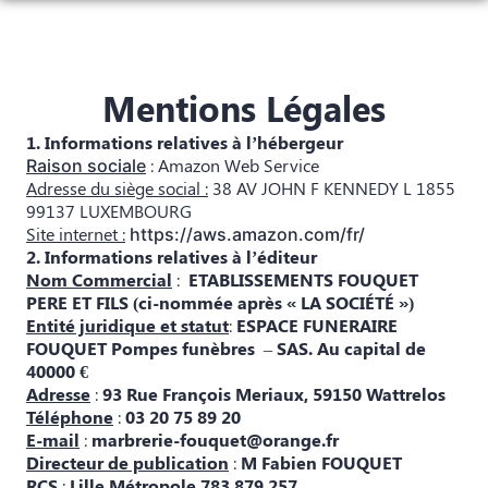
Aller
au
NOS SERVICES
contenu
NOTRE AGENCE
ORGANISER DES OBSÈQUES
Mentions Légales
NOTRE CHAMBRE FUNÉRAIRE
1. Informations relatives à l’hébergeur
PRÉVOIR SES OBSÈQUES
PLAQUES
: Amazon Web Service
Raison sociale
Adresse du siège social :
38 AV JOHN F KENNEDY L 1855
MONUMENTS FUNÉRAIRES
AVIS DE DÉCÈS & ESPACES HOMMAGES
99137 LUXEMBOURG
Site internet :
https://aws.amazon.com/fr/
SERVICES AUX FAMILLES
AVIS DE DÉCÈS
2. Informations relatives à l’éditeur
Nom Commercial
:
ETABLISSEMENTS FOUQUET
PERE ET FILS (ci-nommée après « LA SOCIÉTÉ »)
AVIS DE DÉCÈS JANVIER/FEVRIER 2023
Entité juridique et statut
:
ESPACE FUNERAIRE
FOUQUET Pompes funèbres
–
SAS. Au capital de
40000 €
Adresse
:
93 Rue François Meriaux, 59150 Wattrelos
Téléphone
:
03 20 75 89 20
E-mail
:
marbrerie-fouquet@orange.fr
Directeur de publication
:
M Fabien FOUQUET
RCS
:
Lille Métropole 783 879 257