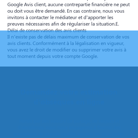
Google Avis client, aucune contrepartie financière ne peut
ou doit vous être demandé. En cas contraire, nous vous
invitons à contacter le médiateur et d’apporter les
preuves nécessaires afin de régulariser la situation.E.
Délai de conservation des avis clients
Il n’existe pas de délais maximum de conservation de vos
avis clients. Conformément à la légalisation en vigueur,
vous avez le droit de modifier ou supprimer votre avis à
tout moment depuis votre compte Google.
Demandez votre estimation
d’obsèques en ligne
Portés par des valeurs de partage, de respect et
d’excellence, nous nous engageons à fournir des
prestations de grande qualité aux prix les plus justes.