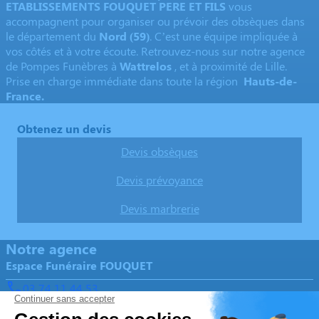
ETABLISSEMENTS FOUQUET PERE ET FILS
vous
accompagnent pour organiser ou prévoir des obsèques dans
le département du
Nord
(59)
. C’est une équipe impliquée à
vos côtés et à votre écoute. Retrouvez-nous sur notre agence
de Pompes Funèbres à
Wattrelos
, et à proximité de Lille.
Prise en charge immédiate dans toute la région
Hauts-de-
France.
Obtenez un devis
Devis obsèques
Devis prévoyance
Devis marbrerie
Notre agence
Espace Funéraire FOUQUET
03 74 11 44 53
marbrerie-fouquet@orange.fr