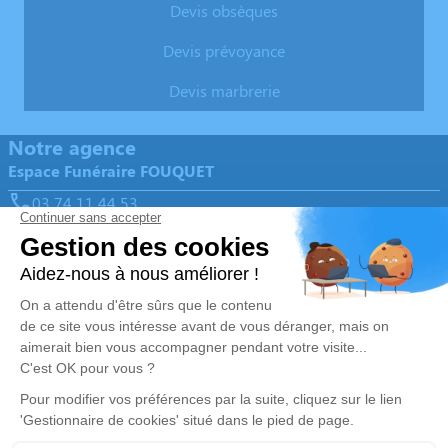
Devis obsèques
Devis prévoyance
Devis marbrerie
Notre agence
Espace Funéraire FOUQUET
03 74 11 44 53
marbrerie-fouquet@orange.fr
93 Rue François Meriaux - 59150 - Wattrelos
4.8/5 - 239 avis
Nos Services
Liens utiles
Organiser des obsèques
Avis de décès
Monuments funéraires
Demande de rendez-vous en
agence
Services aux familles
Nos réseaux sociaux