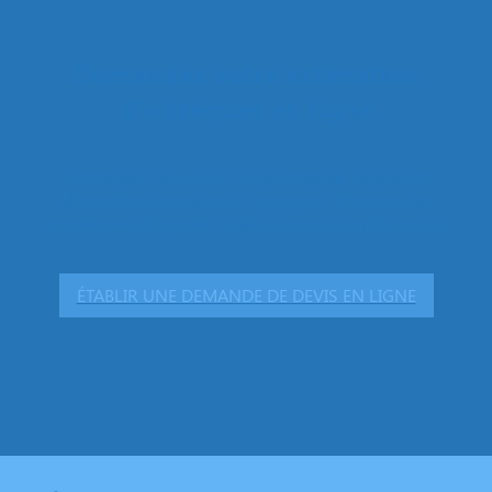
Demandez votre estimation
d'obsèques en ligne
Portés par des valeurs de partage, de respect et
d’excellence, nous nous engageons à fournir des
prestations de grande qualité aux prix les plus justes.
ÉTABLIR UNE DEMANDE DE DEVIS EN LIGNE