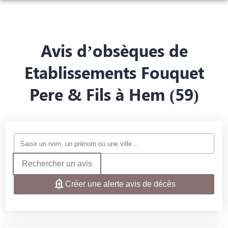
NOS SERVICES
NOTRE AGENCE
ORGANISER DES OBSÈQUES
Avis d’obsèques de
NOTRE CHAMBRE FUNÉRAIRE
PRÉVOIR SES OBSÈQUES
Etablissements Fouquet
PLAQUES
Pere & Fils à Hem (59)
MONUMENTS FUNÉRAIRES
AVIS DE DÉCÈS & ESPACES HOMMAGES
SERVICES AUX FAMILLES
AVIS DE DÉCÈS
AVIS DE DÉCÈS JANVIER/FEVRIER 2023
Rechercher un avis
Créer une alerte avis de décès