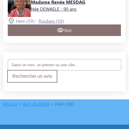
Madame Renée MESDAG
Née DEWAELE
- 90 ans
-
Hem (59)
Roubaix (59)
Voir
Rechercher un avis
Accueil
>
Avis de décès
>
Hem (59)