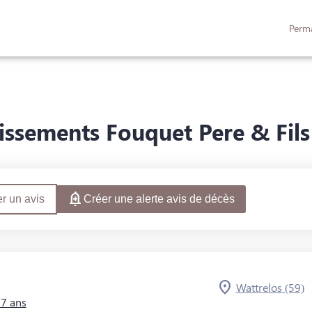
Perm
QUES
AVIS DE DÉCÈS & ESPACES HOMMAGES
issements Fouquet Pere & Fils 
r un avis
Créer une alerte avis de décès
Wattrelos (59)
97 ans