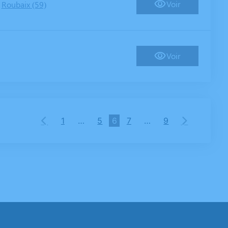
-
Voir
Roubaix (59)
Voir
1
…
5
6
7
…
9