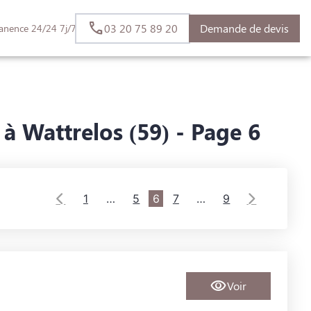
03 20 75 89 20
Demande de devis
anence 24/24 7j/7
à Wattrelos (59) - Page 6
1
…
5
6
7
…
9
Voir